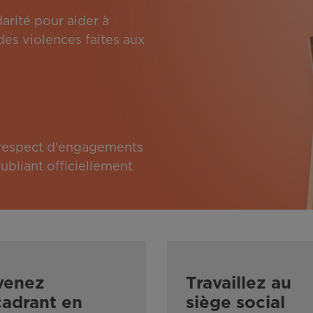
arité pour aider à
des violences faites aux
e respect d'engagements
bliant officiellement
venez
Travaillez au
adrant en
siège social