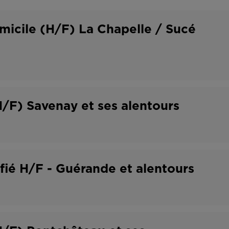
o
t
n
r
omicile (H/F) La Chapelle / Sucé
t
a
r
v
a
a
t
i
H/F) Savenay et ses alentours
l
ifié H/F - Guérande et alentours