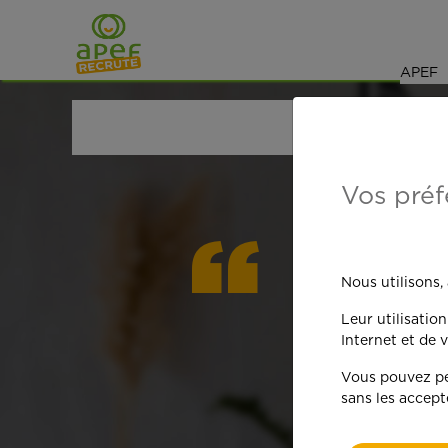
Navigation
Saut au contenu
APEF
ACCUEIL
OFFRES D'EMPLOI
AUXILIAIRE DE VI
Vos préf
On est
Nous utilisons,
Leur utilisatio
qua
Internet et de v
Vous pouvez per
sans les accept