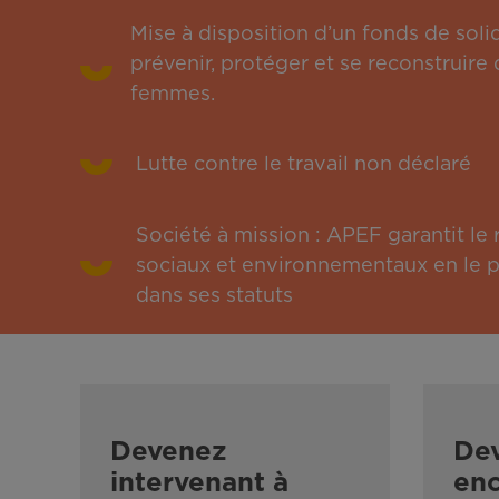
Mise à disposition d’un fonds de solid
prévenir, protéger et se reconstruire 
femmes.
Lutte contre le travail non déclaré
Société à mission : APEF garantit l
sociaux et environnementaux en le pu
dans ses statuts
Devenez
De
intervenant à
enc