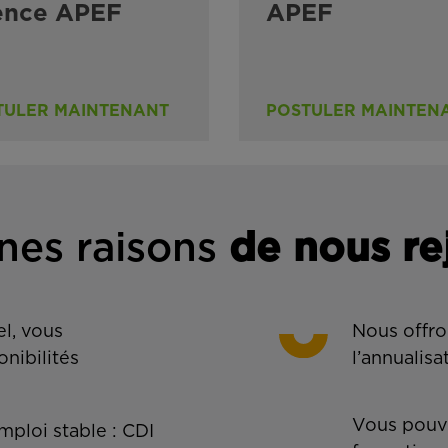
ence APEF
APEF
TULER MAINTENANT
POSTULER MAINTEN
nes rais
ons
de n
ous re
l, vous
Nous offro
onibilités
l’annualisa
Vous pouve
ploi stable : CDI