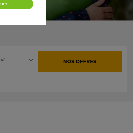
mer
il
NOS OFFRES