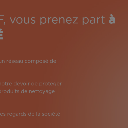
F, vous prenez part
à
É
: un réseau composé de
 notre devoir de protéger
s produits de nettoyage
es regards de la société