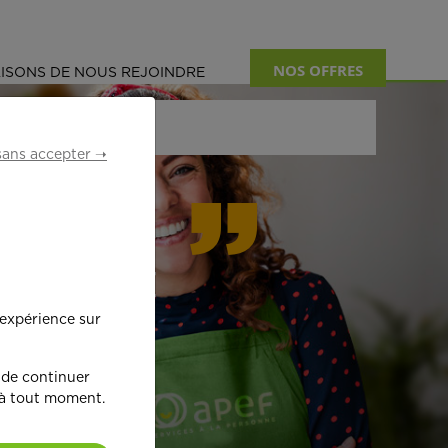
NOS OFFRES
ISONS DE NOUS REJOINDRE
sans accepter ➝
formant
 expérience sur
œ
ur !
 de continuer
 à tout moment.