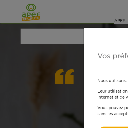
Navigation
Saut au contenu
APEF
ACCUEIL
OFFRES D'EMPLOI
BRICOLAGE
LOIR
Vos préf
On est
Nous utilisons,
Leur utilisatio
qua
Internet et de v
Vous pouvez per
sans les accept