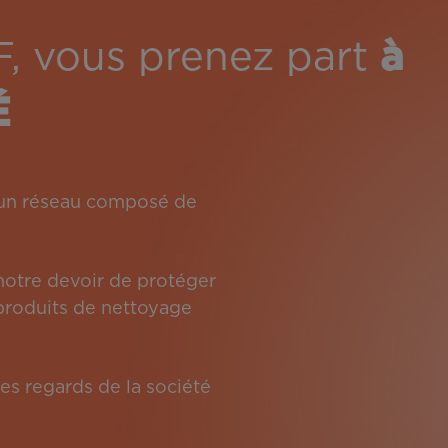
F, vous prenez part
à
É
: un réseau composé de
 notre devoir de protéger
s produits de nettoyage
es regards de la société