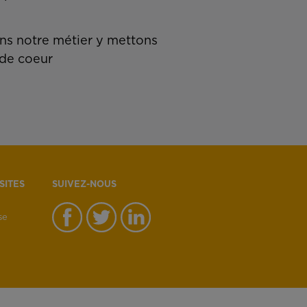
s notre métier y mettons
de coeur
SITES
SUIVEZ-NOUS
se