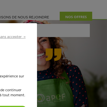
NOS OFFRES
ISONS DE NOUS REJOINDRE
sans accepter ➝
formant
 expérience sur
œ
ur !
 de continuer
 à tout moment.