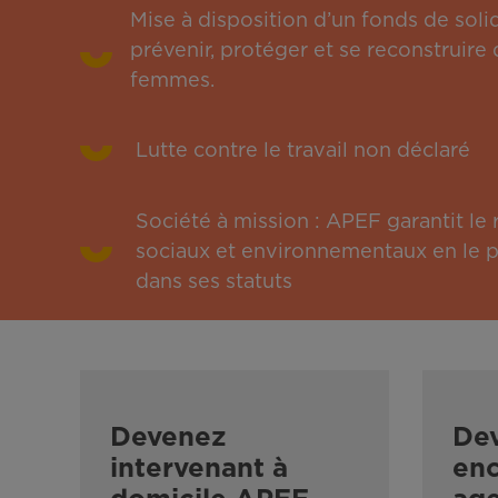
Mise à disposition d’un fonds de solid
prévenir, protéger et se reconstruire 
femmes.
Lutte contre le travail non déclaré
Société à mission : APEF garantit l
sociaux et environnementaux en le pu
dans ses statuts
Devenez
De
intervenant à
enc