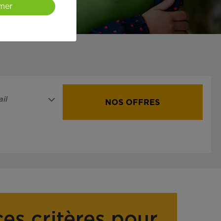
mer
il
NOS OFFRES
ces critères pour