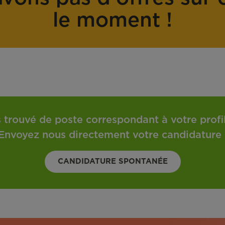
o
t
le moment !
n
r
t
a
r
v
a
a
t
i
l
 trouvé de poste correspondant à votre profil 
Envoyez nous directement votre candidature 
CANDIDATURE SPONTANÉE