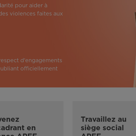
arité pour aider à
des violences faites aux
e respect d'engagements
bliant officiellement
venez
Travaillez au
adrant en
siège social