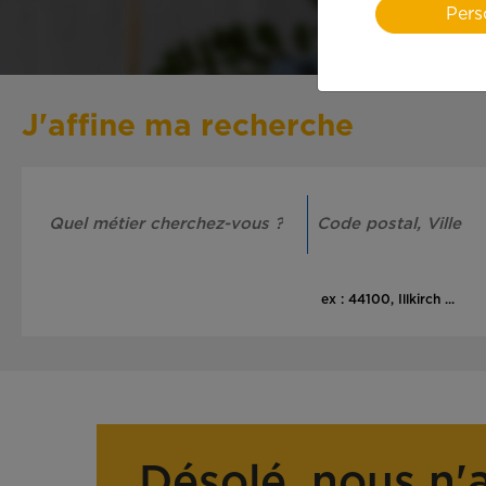
Pers
J'affine ma recherche
ex : 44100, Illkirch ...
Désolé, nous n'a