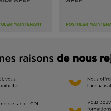
ence APEF
APEF
TULER MAINTENANT
POSTULER MAINTEN
nes rais
ons
de n
ous re
l, vous
Nous offro
onibilités
l’annualisa
Vous pouve
ploi stable : CDI
formations