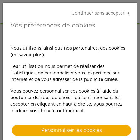
Continuer sans accepter ➝
Vos préférences de cookies
ACCUEIL
OFFRES D'EMPLOI
GARDE D'ENFANTS
HAUTE-CORSE (2B)
Nous utilisons, ainsi que nos partenaires, des cookies
(en savoir plus)
.
Leur utilisation nous permet de réaliser des
statistiques, de personnaliser votre expérience sur
Internet et de vous adresser de la publicité ciblée.
Vous pouvez personnaliser ces cookies à l'aide du
On est toujours plus
bouton ci-dessous ou choisir de continuer sans les
accepter en cliquant en haut à droite. Vous pourrez
performant
modifier vos choix à tout moment.
quand on y met du
Personnaliser les cookies
cœ
ur !