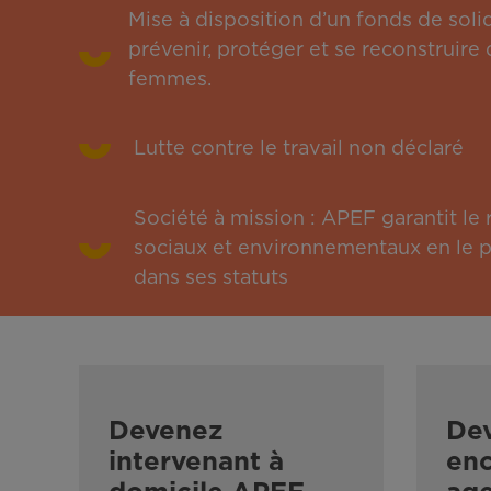
Mise à disposition d’un fonds de solid
prévenir, protéger et se reconstruire 
femmes.
Lutte contre le travail non déclaré
Société à mission : APEF garantit l
sociaux et environnementaux en le pu
dans ses statuts
Devenez
De
intervenant à
enc