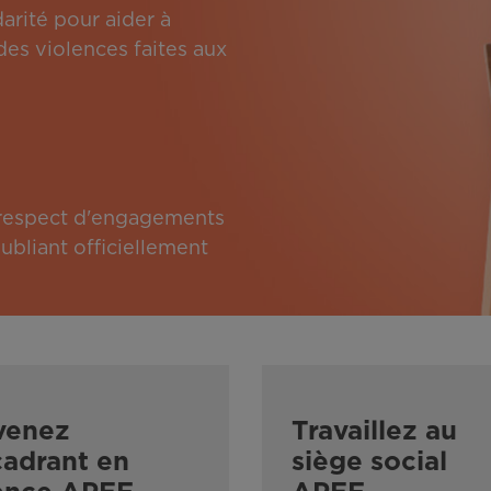
arité pour aider à
des violences faites aux
e respect d'engagements
bliant officiellement
venez
Travaillez au
adrant en
siège social