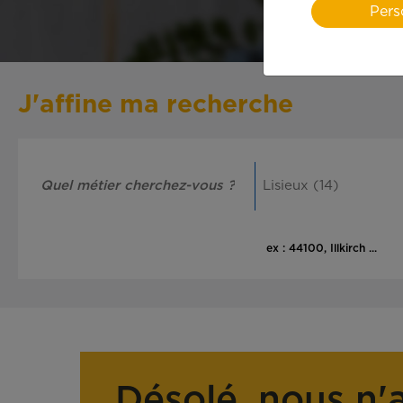
Pers
J'affine ma recherche
ex : 44100, Illkirch ...
Désolé, nous n'a