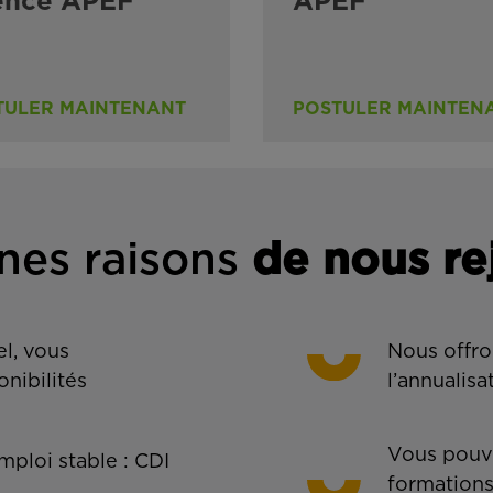
ence APEF
APEF
TULER MAINTENANT
POSTULER MAINTEN
nes rais
ons
de n
ous re
l, vous
Nous offro
onibilités
l’annualisa
Vous pouve
ploi stable : CDI
formations