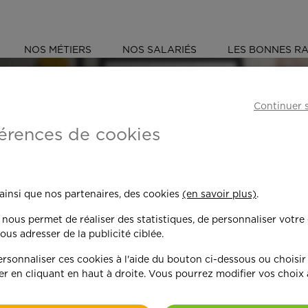
NOS MÉTIERS
NOS SALARIÉS
LES BONNES RA
S
CALVADOS (14)
LISIEUX
Continuer 
érences de cookies
 toujours plus per
 ainsi que nos partenaires, des cookies
(en savoir plus)
.
n nous permet de réaliser des statistiques, de personnaliser votre
nd on y met du c
ous adresser de la publicité ciblée.
sonnaliser ces cookies à l'aide du bouton ci-dessous ou choisir
er en cliquant en haut à droite. Vous pourrez modifier vos choix