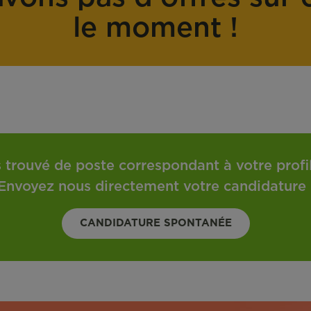
o
t
le moment !
n
r
t
a
r
v
a
a
t
i
l
 trouvé de poste correspondant à votre profil 
Envoyez nous directement votre candidature 
CANDIDATURE SPONTANÉE