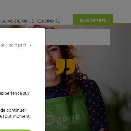
NOS OFFRES
ISONS DE NOUS REJOINDRE
sans accepter ➝
formant
 expérience sur
œ
ur !
 de continuer
 à tout moment.