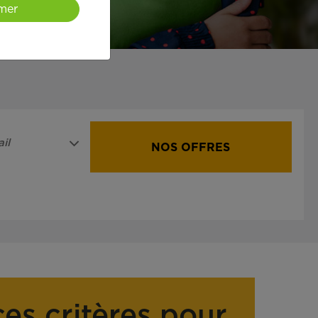
mer
il
NOS OFFRES
ces critères pour