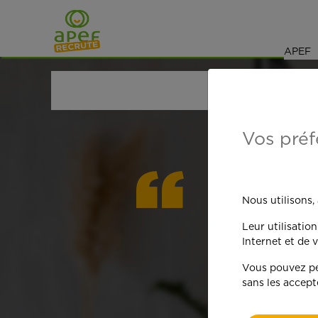
Navigation
Saut au contenu
APEF
ACCUEIL
OFFRES D'EMPLOI
GARDE D'ENFANT
Vos préf
On est
Nous utilisons,
Leur utilisatio
qua
Internet et de v
Vous pouvez per
sans les accept