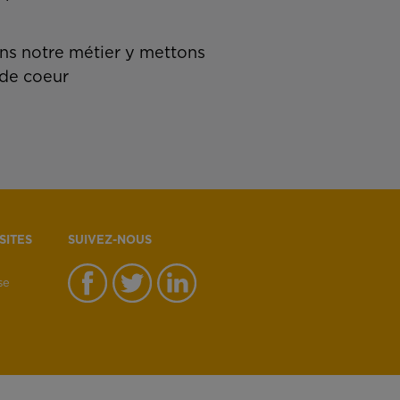
s notre métier y mettons
de coeur
SITES
SUIVEZ-NOUS
se