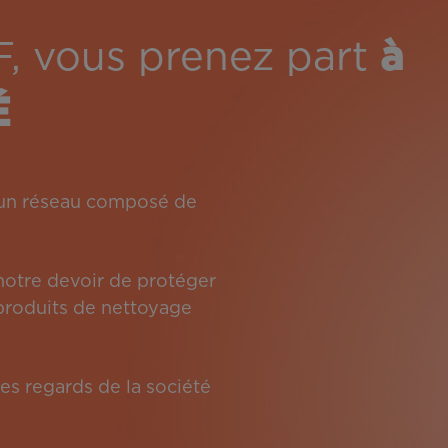
F, vous prenez part
à
É
: un réseau composé de
 notre devoir de protéger
s produits de nettoyage
es regards de la société