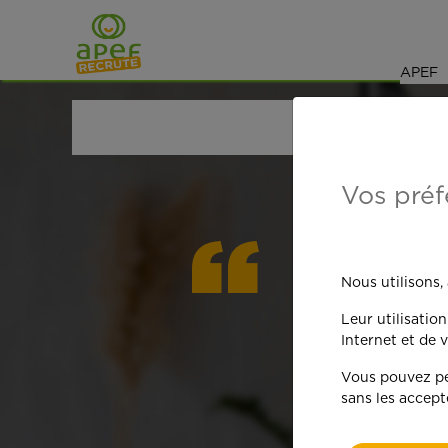
Navigation
Saut au contenu
APEF
ACCUEIL
OFFRES D'EMPLOI
MÉNAGE
YVELINE
Vos préf
On est
Nous utilisons,
Leur utilisatio
qua
Internet et de v
Vous pouvez per
sans les accept