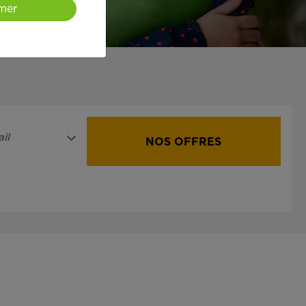
mer
il
NOS OFFRES