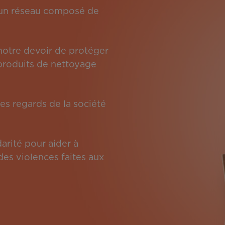
: un réseau composé de
 notre devoir de protéger
s produits de nettoyage
es regards de la société
arité pour aider à
des violences faites aux