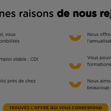
nes rais
ons
de n
ous re
l, vous
Nous offro
onibilités
l’annualisa
Vous pouve
ploi stable : CDI
formations
oi près de chez
Nous aimon
beaucoup 
TROUVEZ L’OFFRE QUI VOUS CORRESPOND