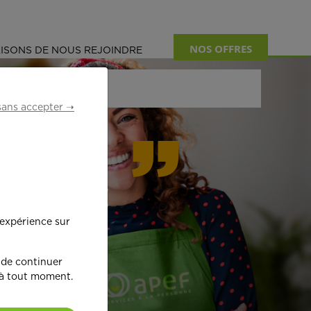
NOS OFFRES
ISONS DE NOUS REJOINDRE
sans accepter ➝
formant
 expérience sur
œ
ur !
 de continuer
 à tout moment.