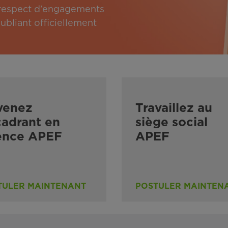
e respect d'engagements
bliant officiellement
venez
Travaillez au
adrant en
siège social
ence APEF
APEF
TULER MAINTENANT
POSTULER MAINTEN