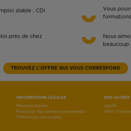
Vous pouve
ploi stable : CDI
formations
oi près de chez
Nous aimon
beaucoup 
TROUVEZ L’OFFRE QUI VOUS CORRESPOND
INFORMATIONS LÉGALES
NOS AUTRES 
Mentions légales
Apef.fr
Protection des données personnelles
APEF Franchi
Préférences des cookies