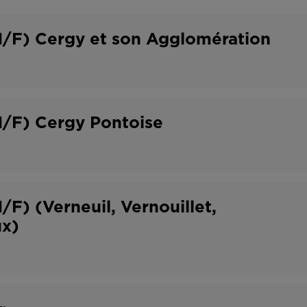
o
t
n
r
H/F) Cergy et son Agglomération
t
a
r
v
a
a
H/F) Cergy Pontoise
t
i
l
F) (Verneuil, Vernouillet,
ux)