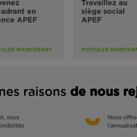
venez
Travaillez au
adrant en
siège social
ence APEF
APEF
TULER MAINTENANT
POSTULER MAINTEN
nes rais
ons
de n
ous re
l, vous
Nous offro
onibilités
l’annualisa