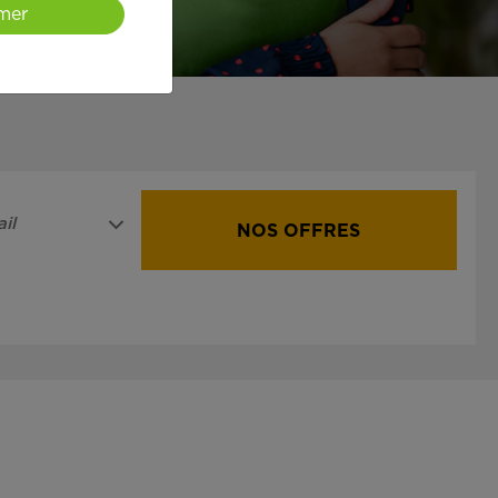
mer
il
NOS OFFRES