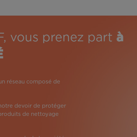
F, vous prenez part
à
É
: un réseau composé de
 notre devoir de protéger
s produits de nettoyage