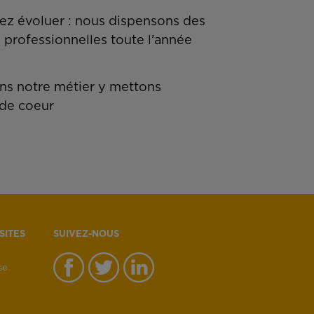
z évoluer : nous dispensons des
 professionnelles toute l’année
s notre métier y mettons
de coeur
SITES
SUIVEZ-NOUS
se