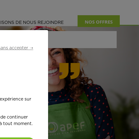
NOS OFFRES
ISONS DE NOUS REJOINDRE
sans accepter ➝
formant
 expérience sur
œ
ur !
 de continuer
 à tout moment.