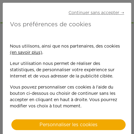
Continuer sans accepter ➝
Vos préférences de cookies
ACCUEIL
OFFRES D'EMPLOI
ETUDIANTS
Nous utilisons, ainsi que nos partenaires, des cookies
(en savoir plus)
.
Leur utilisation nous permet de réaliser des
statistiques, de personnaliser votre expérience sur
Internet et de vous adresser de la publicité ciblée.
On est toujours plus
Vous pouvez personnaliser ces cookies à l'aide du
bouton ci-dessous ou choisir de continuer sans les
performant
accepter en cliquant en haut à droite. Vous pourrez
modifier vos choix à tout moment.
quand on y met du
cœ
ur !
Personnaliser les cookies