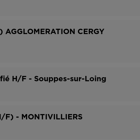
H/F) AGGLOMERATION CERGY
ifié H/F - Souppes-sur-Loing
H/F) - MONTIVILLIERS