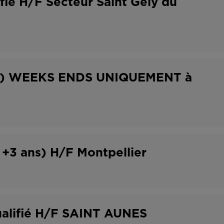
ifié H/F Secteur Saint Gely du
H/F) WEEKS ENDS UNIQUEMENT à
 +3 ans) H/F Montpellier
ualifié H/F SAINT AUNES