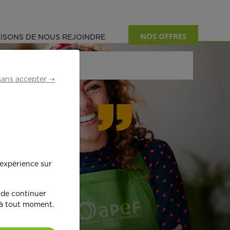
NOS OFFRES
ISONS DE NOUS REJOINDRE
sans accepter ➝
formant
 expérience sur
œ
ur !
 de continuer
 à tout moment.