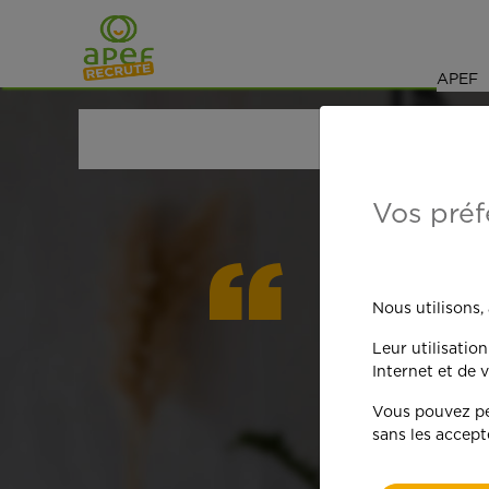
Navigation
Saut au contenu
APEF
ACCUEIL
OFFRES D'EMPLOI
ETUDIANTS
Vos préf
On est
Nous utilisons,
Leur utilisatio
qua
Internet et de v
Vous pouvez per
sans les accept