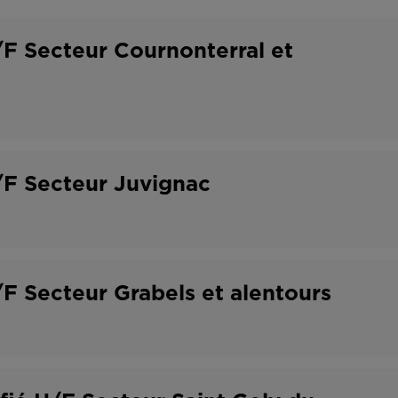
o
t
n
r
F Secteur Cournonterral et
t
a
r
v
a
a
t
i
/F Secteur Juvignac
l
F Secteur Grabels et alentours