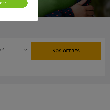
mer
il
NOS OFFRES