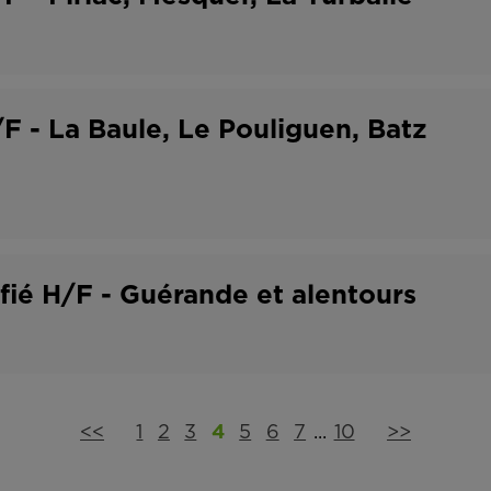
F - La Baule, Le Pouliguen, Batz
ifié H/F - Guérande et alentours
<<
1
2
3
4
5
6
7
...
10
>>