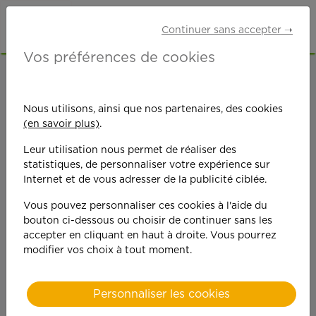
Continuer sans accepter ➝
Vos préférences de cookies
ACCUEIL
OFFRES D'EMPLOI
Nous utilisons, ainsi que nos partenaires, des cookies
(en savoir plus)
.
Leur utilisation nous permet de réaliser des
statistiques, de personnaliser votre expérience sur
Internet et de vous adresser de la publicité ciblée.
On est toujours plus
Vous pouvez personnaliser ces cookies à l'aide du
bouton ci-dessous ou choisir de continuer sans les
performant
accepter en cliquant en haut à droite. Vous pourrez
modifier vos choix à tout moment.
quand on y met du
cœ
ur !
Personnaliser les cookies