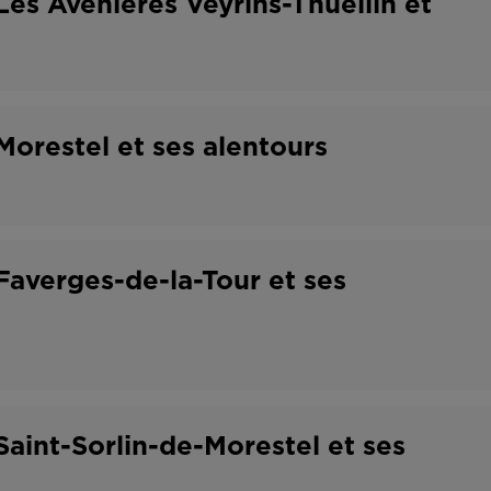
es Avenières Veyrins-Thuellin et
orestel et ses alentours
averges-de-la-Tour et ses
aint-Sorlin-de-Morestel et ses