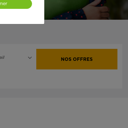
mer
il
NOS OFFRES