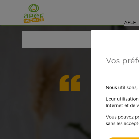
Navigation
Saut au contenu
APEF
ACCUEIL
OFFRES D'EMPLOI
Vos préf
On est
Nous utilisons,
Leur utilisatio
qua
Internet et de v
Vous pouvez per
sans les accept