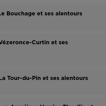
o
t
n
r
e Bouchage et ses alentours
t
a
r
v
a
a
Vézeronce-Curtin et ses
t
i
l
a Tour-du-Pin et ses alentours