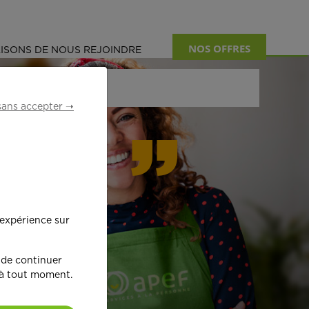
NOS OFFRES
ISONS DE NOUS REJOINDRE
sans accepter ➝
formant
 expérience sur
œ
ur !
 de continuer
 à tout moment.