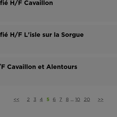
ifié H/F Cavaillon
fié H/F L'isle sur la Sorgue
F Cavaillon et Alentours
<<
2
3
4
5
6
7
8
...
10
20
>>