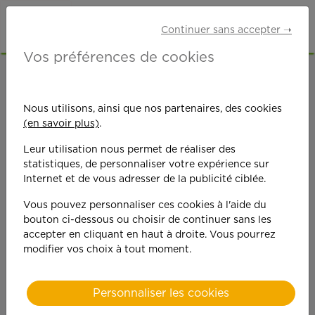
Continuer sans accepter ➝
Vos préférences de cookies
ACCUEIL
OFFRES D'EMPLOI
ETUDIANTS
HAUTE-GARONNE (31)
Nous utilisons, ainsi que nos partenaires, des cookies
(en savoir plus)
.
Leur utilisation nous permet de réaliser des
statistiques, de personnaliser votre expérience sur
Internet et de vous adresser de la publicité ciblée.
Vous pouvez personnaliser ces cookies à l'aide du
On est toujours plus
bouton ci-dessous ou choisir de continuer sans les
accepter en cliquant en haut à droite. Vous pourrez
performant
modifier vos choix à tout moment.
quand on y met du
Personnaliser les cookies
cœ
ur !