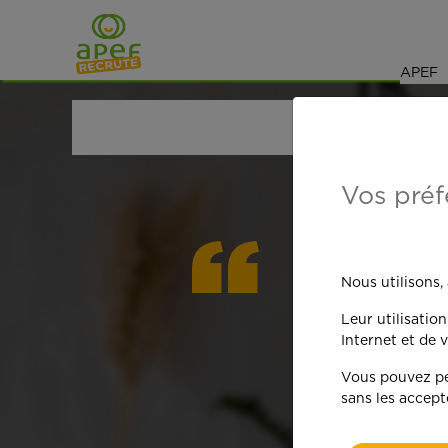
Navigation
Saut au contenu
APEF
ACCUEIL
OFFRES D'EMPLOI
SENIORS RETRAIT
Vos préf
On est
Nous utilisons,
Leur utilisatio
qua
Internet et de v
Vous pouvez per
sans les accept