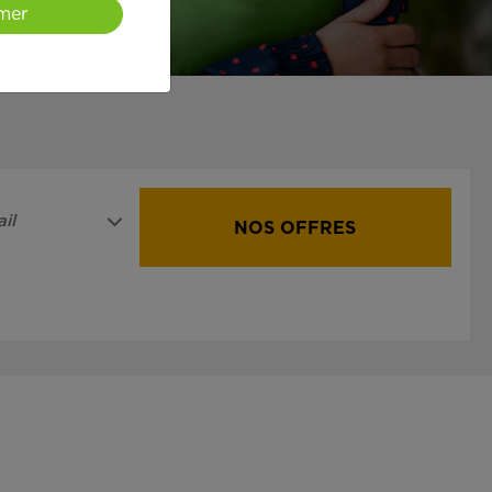
mer
il
NOS OFFRES