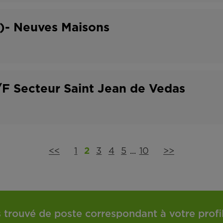
F)- Neuves Maisons
F Secteur Saint Jean de Vedas
<<
1
2
3
4
5
...
10
>>
 trouvé de poste correspondant à votre profil 