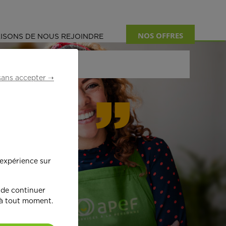
NOS OFFRES
ISONS DE NOUS REJOINDRE
sans accepter ➝
formant
 expérience sur
œ
ur !
 de continuer
 à tout moment.