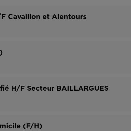
o
t
n
r
F Cavaillon et Alentours
t
a
r
v
a
a
)
t
i
l
lifié H/F Secteur BAILLARGUES
omicile (F/H)