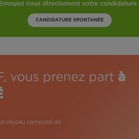
Envoyez nous directement votre candidature 
CANDIDATURE SPONTANÉE
F, vous prenez part
à
É
: un réseau composé de