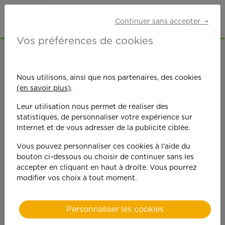
Continuer sans accepter ➝
Vos préférences de cookies
ACCUEIL
OFFRES D'EMPLOI
SENIORS RETRAITÉS
Nous utilisons, ainsi que nos partenaires, des cookies
(en savoir plus)
.
Leur utilisation nous permet de réaliser des
statistiques, de personnaliser votre expérience sur
Internet et de vous adresser de la publicité ciblée.
Vous pouvez personnaliser ces cookies à l'aide du
On est toujours plus
bouton ci-dessous ou choisir de continuer sans les
accepter en cliquant en haut à droite. Vous pourrez
performant
modifier vos choix à tout moment.
quand on y met du
Personnaliser les cookies
cœ
ur !