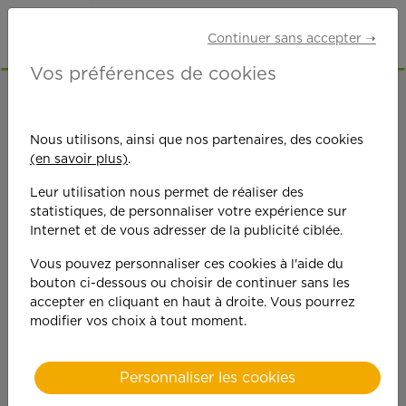
Continuer sans accepter ➝
Vos préférences de cookies
ACCUEIL
OFFRES D'EMPLOI
ETUDIANTS
HAUTE-GARONNE (31)
BLAGNAC
Nous utilisons, ainsi que nos partenaires, des cookies
(en savoir plus)
.
Leur utilisation nous permet de réaliser des
statistiques, de personnaliser votre expérience sur
Internet et de vous adresser de la publicité ciblée.
Vous pouvez personnaliser ces cookies à l'aide du
On est toujours plus
bouton ci-dessous ou choisir de continuer sans les
accepter en cliquant en haut à droite. Vous pourrez
performant
modifier vos choix à tout moment.
quand on y met du
Personnaliser les cookies
cœ
ur !